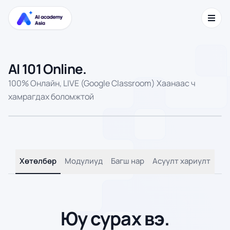
AI 101 Online.
100% Онлайн, LIVE (Google Classroom) Хаанаас ч
хамрагдах боломжтой
Хөтөлбөр
Модулиуд
Багш нар
Асуулт хариулт
Юу сурах вэ.