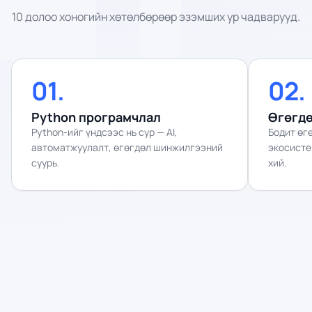
10 долоо хоногийн хөтөлбөрөөр эзэмших ур чадварууд.
01
.
02
.
Python програмчлал
Өгөгд
Python-ийг үндсээс нь сур — AI,
Бодит өг
автоматжуулалт, өгөгдөл шинжилгээний
экосисте
суурь.
хий.