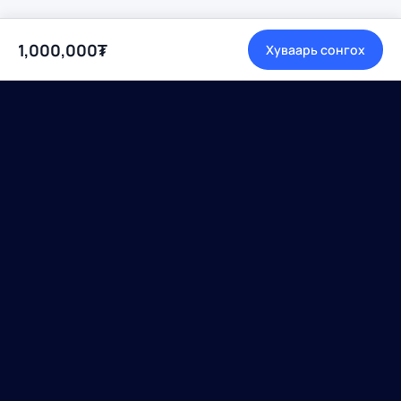
1,000,000₮
Хуваарь сонгох
Хиймэл оюун ухааны
боловсрол хүн бүрт.
Бүтээгдэхүүн
Байгууллага
Хүүхдэд
Бидний тухай
Насанд хүрэгчид
Багш нар
Байгууллагуудад
Хамтрагчид
Эх сурвалж
Блог