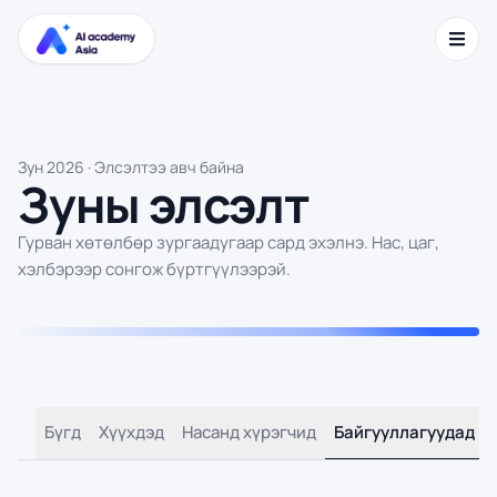
Зун 2026 · Элсэлтээ авч байна
Зуны элсэлт
Гурван хөтөлбөр зургаадугаар сард эхэлнэ. Нас, цаг,
хэлбэрээр сонгож бүртгүүлээрэй.
Бүгд
Хүүхдэд
Насанд хүрэгчид
Байгууллагуудад